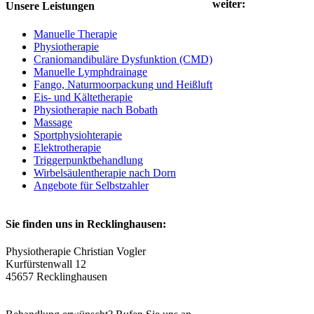
weiter:
Unsere Leistungen
Manuelle Therapie
Physiotherapie
Craniomandibuläre Dysfunktion (CMD)
Manuelle Lymphdrainage
Fango, Naturmoorpackung und Heißluft
Eis- und Kältetherapie
Physiotherapie nach Bobath
Massage
Sportphysiohterapie
Elektrotherapie
Triggerpunktbehandlung
Wirbelsäulentherapie nach Dorn
Angebote für Selbstzahler
Sie finden uns in Recklinghausen:
Physiotherapie Christian Vogler
Kurfürstenwall 12
45657 Recklinghausen
Eigene Parkplätze im Hof vorhanden.