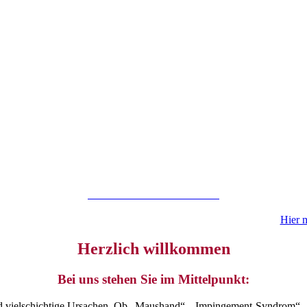
Aktuelle Informationen
herapeut/in (m/w/d) für unsere Praxis in Recklinghausen gesucht.
Hier m
Herzlich willkommen
Bei uns stehen Sie im Mittelpunkt:
d vielschichtige Ursachen. Ob „Maushand“, „Impingement-Syndrom“, 