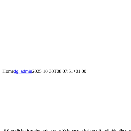
Home
dg_admin
2025-10-30T08:07:51+01:00
Engagierte/r Physiot
Körperliche Beschwerden oder Schmerzen haben oft individuelle un