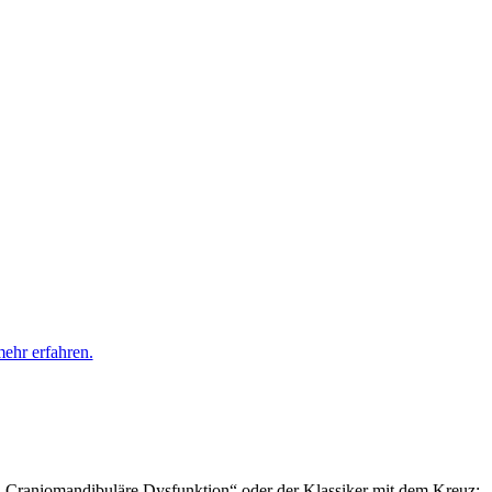
ehr erfahren.
„Craniomandibuläre Dysfunktion“ oder der Klassiker mit dem Kreuz: